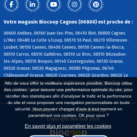
Votre magasin Biocoop Cagnes (06800) est proche de :
06600 Antibes, 06160 Juan-les-Pins, 06410 Biot, 06800 Cagnes
s/Mer, 06480 La Colle s/Loup, 06570 St-Paul, 06270 Villeneuve-
Loubet, 06150 Cannes, 06400 Cannes, 06150 Cannes-la-Bocca,
06510 Carros, 06510 Gattières, 06510 Le Broc, 06510 Bézaudun-
les-Alpes, 06510 Bouyon, 06140 Coursegoules, 06130 Grasse,
06520 Grasse, 06520 Magagnosc, 06580 Pégomas, 06740
Châteauneuf-Grasse, 06620 Courmes, 06620 Gourdon, 06620 Le
Bar s/Loup, 06650 Le Rouret, 06650 Opio, 06330 Roquefort-les-
Afin de vous offrir la meilleure expérience possible, Biocoop utilise
Pins, 06140 Tourrettes s/Loup, 06560 Valbonne, 06110 Le Cannet
des cookies : pour assurer une performance optimale du site, pour
récolter des statistiques afin d'analyser le trafic et la performance
du site et vous proposer une navigation personnalisée en toute
sécurité. Vous pouvez changer d'avis à tout moment en
Biocoop.fr
Le réseau Biocoop
paramétrant vos cookies. OK pour vous ?
Copyright Biocoop 2026
En savoir plus et paramétrer les cookies