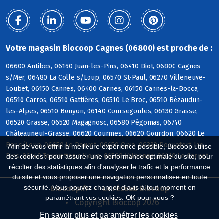
Votre magasin Biocoop Cagnes (06800) est proche de :
06600 Antibes, 06160 Juan-les-Pins, 06410 Biot, 06800 Cagnes
s/Mer, 06480 La Colle s/Loup, 06570 St-Paul, 06270 Villeneuve-
Loubet, 06150 Cannes, 06400 Cannes, 06150 Cannes-la-Bocca,
06510 Carros, 06510 Gattières, 06510 Le Broc, 06510 Bézaudun-
les-Alpes, 06510 Bouyon, 06140 Coursegoules, 06130 Grasse,
06520 Grasse, 06520 Magagnosc, 06580 Pégomas, 06740
Châteauneuf-Grasse, 06620 Courmes, 06620 Gourdon, 06620 Le
Bar s/Loup, 06650 Le Rouret, 06650 Opio, 06330 Roquefort-les-
Afin de vous offrir la meilleure expérience possible, Biocoop utilise
Pins, 06140 Tourrettes s/Loup, 06560 Valbonne, 06110 Le Cannet
des cookies : pour assurer une performance optimale du site, pour
récolter des statistiques afin d'analyser le trafic et la performance
du site et vous proposer une navigation personnalisée en toute
sécurité. Vous pouvez changer d'avis à tout moment en
Biocoop.fr
Le réseau Biocoop
paramétrant vos cookies. OK pour vous ?
Copyright Biocoop 2026
En savoir plus et paramétrer les cookies