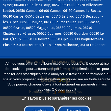
s/Mer, 06480 La Colle s/Loup, 06570 St-Paul, 06270 Villeneuve-
Loubet, 06150 Cannes, 06400 Cannes, 06150 Cannes-la-Bocca,
06510 Carros, 06510 Gattières, 06510 Le Broc, 06510 Bézaudun-
les-Alpes, 06510 Bouyon, 06140 Coursegoules, 06130 Grasse,
06520 Grasse, 06520 Magagnosc, 06580 Pégomas, 06740
Châteauneuf-Grasse, 06620 Courmes, 06620 Gourdon, 06620 Le
Bar s/Loup, 06650 Le Rouret, 06650 Opio, 06330 Roquefort-les-
Pins, 06140 Tourrettes s/Loup, 06560 Valbonne, 06110 Le Cannet
Biocoop.fr
Le réseau Biocoop
Afin de vous offrir la meilleure expérience possible, Biocoop utilise
Copyright Biocoop 2026
des cookies : pour assurer une performance optimale du site, pour
récolter des statistiques afin d'analyser le trafic et la performance du
site et vous proposer une navigation personnalisée en toute sécurité
Vous pouvez changer d'avis à tout moment en paramétrant vos
cookies. OK pour vous ?
Réalisé par
En savoir plus et paramétrer les cookies
Je refuse
J'accepte