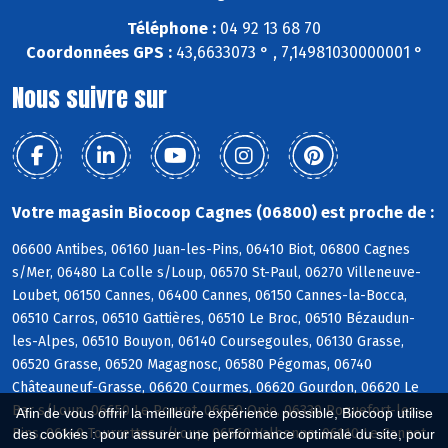
Téléphone :
04 92 13 68 70
Coordonnées GPS :
43,6633073 ° , 7,14981030000001 °
Nous suivre sur
Votre magasin Biocoop Cagnes (06800) est proche de :
06600 Antibes, 06160 Juan-les-Pins, 06410 Biot, 06800 Cagnes
s/Mer, 06480 La Colle s/Loup, 06570 St-Paul, 06270 Villeneuve-
Loubet, 06150 Cannes, 06400 Cannes, 06150 Cannes-la-Bocca,
06510 Carros, 06510 Gattières, 06510 Le Broc, 06510 Bézaudun-
les-Alpes, 06510 Bouyon, 06140 Coursegoules, 06130 Grasse,
06520 Grasse, 06520 Magagnosc, 06580 Pégomas, 06740
Châteauneuf-Grasse, 06620 Courmes, 06620 Gourdon, 06620 Le
Bar s/Loup, 06650 Le Rouret, 06650 Opio, 06330 Roquefort-les-
Afin de vous offrir la meilleure expérience possible, Biocoop utilise
Pins, 06140 Tourrettes s/Loup, 06560 Valbonne, 06110 Le Cannet
des cookies : pour assurer une performance optimale du site, pour