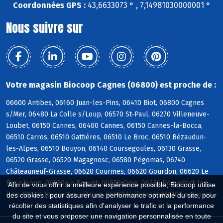
Coordonnées GPS :
43,6633073 ° , 7,14981030000001 °
Nous suivre sur
Votre magasin Biocoop Cagnes (06800) est proche de :
06600 Antibes, 06160 Juan-les-Pins, 06410 Biot, 06800 Cagnes
s/Mer, 06480 La Colle s/Loup, 06570 St-Paul, 06270 Villeneuve-
Loubet, 06150 Cannes, 06400 Cannes, 06150 Cannes-la-Bocca,
06510 Carros, 06510 Gattières, 06510 Le Broc, 06510 Bézaudun-
les-Alpes, 06510 Bouyon, 06140 Coursegoules, 06130 Grasse,
06520 Grasse, 06520 Magagnosc, 06580 Pégomas, 06740
Châteauneuf-Grasse, 06620 Courmes, 06620 Gourdon, 06620 Le
Bar s/Loup, 06650 Le Rouret, 06650 Opio, 06330 Roquefort-les-
Afin de vous offrir la meilleure expérience possible, Biocoop utilise
Pins, 06140 Tourrettes s/Loup, 06560 Valbonne, 06110 Le Cannet
des cookies : pour assurer une performance optimale du site, pour
récolter des statistiques afin d'analyser le trafic et la performance
du site et vous proposer une navigation personnalisée en toute