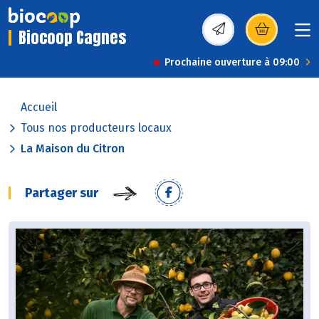
Biocoop Cagnes
(s’ouvre dans une nou
Prochaine ouverture à 09:00
Accueil
Tous nos producteurs locaux
La Maison du Citron
Partager sur