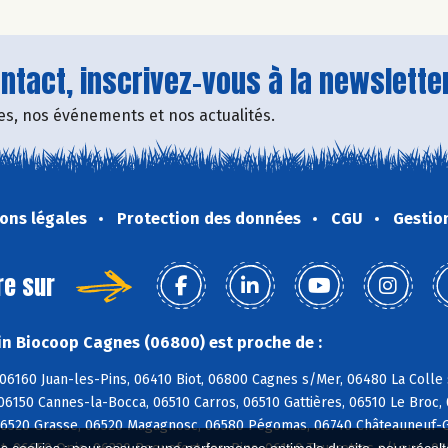
tact, inscrivez-vous à la newsletter
fres, nos événements et nos actualités.
ons légales
Protection des données
CGU
Gestio
re sur
n Biocoop Cagnes (06800) est proche de :
06160 Juan-les-Pins, 06410 Biot, 06800 Cagnes s/Mer, 06480 La Colle
06150 Cannes-la-Bocca, 06510 Carros, 06510 Gattières, 06510 Le Broc
06520 Grasse, 06520 Magagnosc, 06580 Pégomas, 06740 Châteauneuf-G