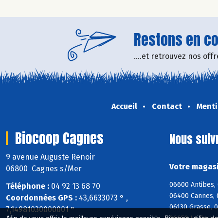
Restons en con
....et retrouvez nos of
Accueil
Contact
Menti
Biocoop Cagnes
Nous suiv
9 avenue Auguste Renoir
Votre magasi
06800 Cagnes s/Mer
06600 Antibes, 
Téléphone :
04 92 13 68 70
06400 Cannes, 
Coordonnées GPS :
43,6633073 ° ,
06130 Grasse, 
7,14981030000001 °