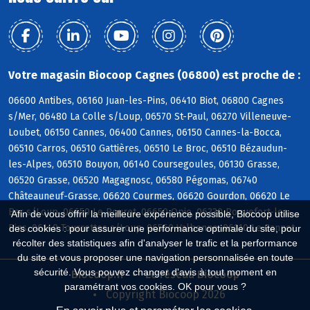
Votre magasin Biocoop Cagnes (06800) est proche de :
06600 Antibes, 06160 Juan-les-Pins, 06410 Biot, 06800 Cagnes
s/Mer, 06480 La Colle s/Loup, 06570 St-Paul, 06270 Villeneuve-
Loubet, 06150 Cannes, 06400 Cannes, 06150 Cannes-la-Bocca,
06510 Carros, 06510 Gattières, 06510 Le Broc, 06510 Bézaudun-
les-Alpes, 06510 Bouyon, 06140 Coursegoules, 06130 Grasse,
06520 Grasse, 06520 Magagnosc, 06580 Pégomas, 06740
Châteauneuf-Grasse, 06620 Courmes, 06620 Gourdon, 06620 Le
Bar s/Loup, 06650 Le Rouret, 06650 Opio, 06330 Roquefort-les-
Afin de vous offrir la meilleure expérience possible, Biocoop utilise
Pins, 06140 Tourrettes s/Loup, 06560 Valbonne, 06110 Le Cannet
des cookies : pour assurer une performance optimale du site, pour
récolter des statistiques afin d'analyser le trafic et la performance
du site et vous proposer une navigation personnalisée en toute
sécurité. Vous pouvez changer d'avis à tout moment en
Biocoop.fr
Le réseau Biocoop
paramétrant vos cookies. OK pour vous ?
Copyright Biocoop 2026