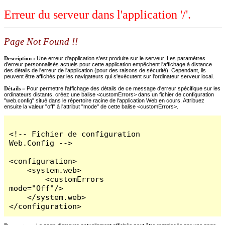
Erreur du serveur dans l'application '/'.
Page Not Found !!
Description :
Une erreur d'application s'est produite sur le serveur. Les paramètres
d'erreur personnalisés actuels pour cette application empêchent l'affichage à distance
des détails de l'erreur de l'application (pour des raisons de sécurité). Cependant, ils
peuvent être affichés par les navigateurs qui s'exécutent sur l'ordinateur serveur local.
Détails =
Pour permettre l'affichage des détails de ce message d'erreur spécifique sur les
ordinateurs distants, créez une balise <customErrors> dans un fichier de configuration
"web.config" situé dans le répertoire racine de l'application Web en cours. Attribuez
ensuite la valeur "off" à l'attribut "mode" de cette balise <customErrors>.
<!-- Fichier de configuration 
Web.Config -->

<configuration>

    <system.web>

        <customErrors 
mode="Off"/>

    </system.web>

</configuration>