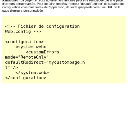
Remarques :
La page d'erreurs actuellement affichée peut être remplacée par une page
d'erreurs personnalisée. Pour ce faire, modifiez l'attribut "defaultRedirect" de la balise de
configuration <customErrors> de l'application, de sorte qu'il pointe vers une URL de la
page d'erreurs personnalisée !
<!-- Fichier de configuration 
Web.Config -->

<configuration>

    <system.web>

        <customErrors 
mode="RemoteOnly" 
defaultRedirect="mycustompage.h
tm"/>

    </system.web>

</configuration>