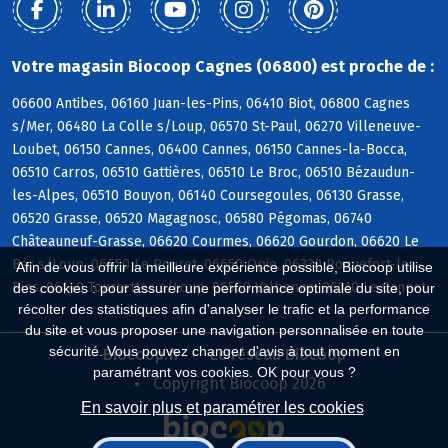
Votre magasin Biocoop Cagnes (06800) est proche de :
06600 Antibes, 06160 Juan-les-Pins, 06410 Biot, 06800 Cagnes
s/Mer, 06480 La Colle s/Loup, 06570 St-Paul, 06270 Villeneuve-
Loubet, 06150 Cannes, 06400 Cannes, 06150 Cannes-la-Bocca,
06510 Carros, 06510 Gattières, 06510 Le Broc, 06510 Bézaudun-
les-Alpes, 06510 Bouyon, 06140 Coursegoules, 06130 Grasse,
06520 Grasse, 06520 Magagnosc, 06580 Pégomas, 06740
Châteauneuf-Grasse, 06620 Courmes, 06620 Gourdon, 06620 Le
Bar s/Loup, 06650 Le Rouret, 06650 Opio, 06330 Roquefort-les-
Afin de vous offrir la meilleure expérience possible, Biocoop utilise
Pins, 06140 Tourrettes s/Loup, 06560 Valbonne, 06110 Le Cannet
des cookies : pour assurer une performance optimale du site, pour
récolter des statistiques afin d'analyser le trafic et la performance
du site et vous proposer une navigation personnalisée en toute
sécurité. Vous pouvez changer d'avis à tout moment en
Biocoop.fr
Le réseau Biocoop
paramétrant vos cookies. OK pour vous ?
Copyright Biocoop 2026
En savoir plus et paramétrer les cookies