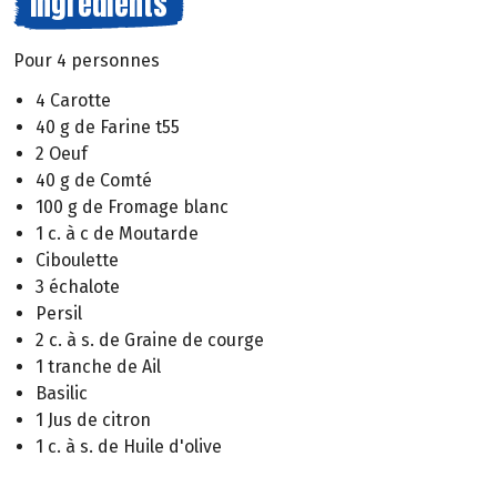
Ingrédients
Pour 4 personnes
4 Carotte
40 g de Farine t55
2 Oeuf
40 g de Comté
100 g de Fromage blanc
1 c. à c de Moutarde
Ciboulette
3 échalote
Persil
2 c. à s. de Graine de courge
1 tranche de Ail
Basilic
1 Jus de citron
1 c. à s. de Huile d'olive