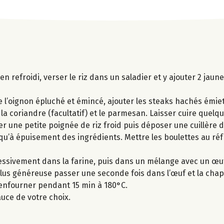
 bien refroidi, verser le riz dans un saladier et y ajouter 2 jau
ve l’oignon épluché et émincé, ajouter les steaks hachés émiett
, la coriandre (facultatif) et le parmesan. Laisser cuire quelq
er une petite poignée de riz froid puis déposer une cuillère d
squ’à épuisement des ingrédients. Mettre les boulettes au ré
essivement dans la farine, puis dans un mélange avec un œuf
lus généreuse passer une seconde fois dans l’œuf et la chap
 enfourner pendant 15 min à 180°C.
uce de votre choix.