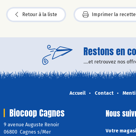
Retour à la liste
Imprimer la recette
Restons en con
....et retrouvez nos of
Accueil
Contact
Menti
Biocoop Cagnes
Nous suiv
9 avenue Auguste Renoir
Votre magasi
06800 Cagnes s/Mer