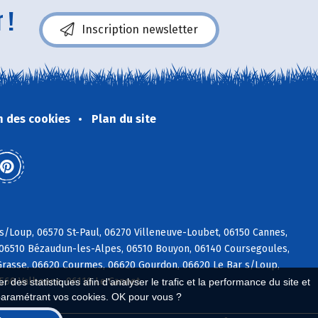
 !
Inscription newsletter
n des cookies
Plan du site
 s/Loup, 06570 St-Paul, 06270 Villeneuve-Loubet, 06150 Cannes,
, 06510 Bézaudun-les-Alpes, 06510 Bouyon, 06140 Coursegoules,
rasse, 06620 Courmes, 06620 Gourdon, 06620 Le Bar s/Loup,
6560 Valbonne, 06110 Le Cannet
 des statistiques afin d'analyser le trafic et la performance du site et
paramétrant vos cookies. OK pour vous ?