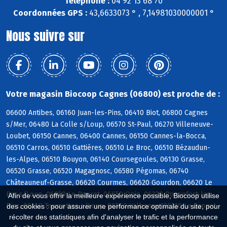
Téléphone :
04 92 13 68 70
Coordonnées GPS :
43,6633073 ° , 7,14981030000001 °
Nous suivre sur
Votre magasin Biocoop Cagnes (06800) est proche de :
06600 Antibes, 06160 Juan-les-Pins, 06410 Biot, 06800 Cagnes
s/Mer, 06480 La Colle s/Loup, 06570 St-Paul, 06270 Villeneuve-
Loubet, 06150 Cannes, 06400 Cannes, 06150 Cannes-la-Bocca,
06510 Carros, 06510 Gattières, 06510 Le Broc, 06510 Bézaudun-
les-Alpes, 06510 Bouyon, 06140 Coursegoules, 06130 Grasse,
06520 Grasse, 06520 Magagnosc, 06580 Pégomas, 06740
Châteauneuf-Grasse, 06620 Courmes, 06620 Gourdon, 06620 Le
Bar s/Loup, 06650 Le Rouret, 06650 Opio, 06330 Roquefort-les-
Afin de vous offrir la meilleure expérience possible, Biocoop utilise
Pins, 06140 Tourrettes s/Loup, 06560 Valbonne, 06110 Le Cannet
des cookies : pour assurer une performance optimale du site, pour
récolter des statistiques afin d'analyser le trafic et la performance