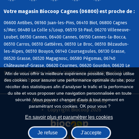
Votre magasin Biocoop Cagnes (06800) est proche de :
06600 Antibes, 06160 Juan-les-Pins, 06410 Biot, 06800 Cagnes
s/Mer, 06480 La Colle s/Loup, 06570 St-Paul, 06270 Villeneuve-
Loubet, 06150 Cannes, 06400 Cannes, 06150 Cannes-la-Bocca,
06510 Carros, 06510 Gattières, 06510 Le Broc, 06510 Bézaudun-
les-Alpes, 06510 Bouyon, 06140 Coursegoules, 06130 Grasse,
06520 Grasse, 06520 Magagnosc, 06580 Pégomas, 06740
Châteauneuf-Grasse, 06620 Courmes, 06620 Gourdon, 06620 Le
Bar s/Loup, 06650 Le Rouret, 06650 Opio, 06330 Roquefort-les-
Afin de vous offrir la meilleure expérience possible, Biocoop utilise
Pins, 06140 Tourrettes s/Loup, 06560 Valbonne, 06110 Le Cannet
des cookies : pour assurer une performance optimale du site, pour
récolter des statistiques afin d'analyser le trafic et la performance
du site et vous proposer une navigation personnalisée en toute
sécurité. Vous pouvez changer d'avis à tout moment en
Biocoop.fr
Le réseau Biocoop
paramétrant vos cookies. OK pour vous ?
Copyright Biocoop 2026
En savoir plus et paramétrer les cookies
Je refuse
J'accepte
Réalisé par