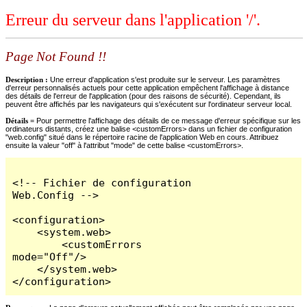
Erreur du serveur dans l'application '/'.
Page Not Found !!
Description :
Une erreur d'application s'est produite sur le serveur. Les paramètres
d'erreur personnalisés actuels pour cette application empêchent l'affichage à distance
des détails de l'erreur de l'application (pour des raisons de sécurité). Cependant, ils
peuvent être affichés par les navigateurs qui s'exécutent sur l'ordinateur serveur local.
Détails =
Pour permettre l'affichage des détails de ce message d'erreur spécifique sur les
ordinateurs distants, créez une balise <customErrors> dans un fichier de configuration
"web.config" situé dans le répertoire racine de l'application Web en cours. Attribuez
ensuite la valeur "off" à l'attribut "mode" de cette balise <customErrors>.
<!-- Fichier de configuration 
Web.Config -->

<configuration>

    <system.web>

        <customErrors 
mode="Off"/>

    </system.web>

</configuration>