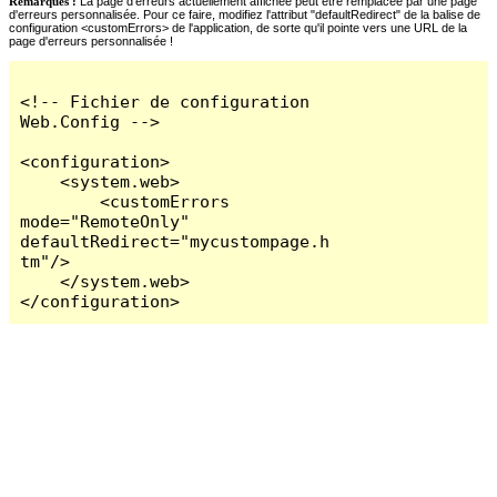
Remarques :
La page d'erreurs actuellement affichée peut être remplacée par une page
d'erreurs personnalisée. Pour ce faire, modifiez l'attribut "defaultRedirect" de la balise de
configuration <customErrors> de l'application, de sorte qu'il pointe vers une URL de la
page d'erreurs personnalisée !
<!-- Fichier de configuration 
Web.Config -->

<configuration>

    <system.web>

        <customErrors 
mode="RemoteOnly" 
defaultRedirect="mycustompage.h
tm"/>

    </system.web>

</configuration>