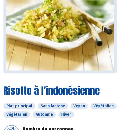
Risotto à l’indonésienne
Plat principal
Sans lactose
Vegan
Végétalien
Végétarien
Automne
Hiver
Nombre de personnes