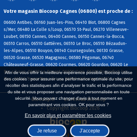
Votre magasin Biocoop Cagnes (06800) est proche de :
06600 Antibes, 06160 Juan-les-Pins, 06410 Biot, 06800 Cagnes
s/Mer, 06480 La Colle s/Loup, 06570 St-Paul, 06270 Villeneuve-
Loubet, 06150 Cannes, 06400 Cannes, 06150 Cannes-la-Bocca,
06510 Carros, 06510 Gattières, 06510 Le Broc, 06510 Bézaudun-
les-Alpes, 06510 Bouyon, 06140 Coursegoules, 06130 Grasse,
06520 Grasse, 06520 Magagnosc, 06580 Pégomas, 06740
Châteauneuf-Grasse, 06620 Courmes, 06620 Gourdon, 06620 Le
Bar s/Loup, 06650 Le Rouret, 06650 Opio, 06330 Roquefort-les-
Afin de vous offrir la meilleure expérience possible, Biocoop utilise
Pins, 06140 Tourrettes s/Loup, 06560 Valbonne, 06110 Le Cannet
des cookies : pour assurer une performance optimale du site, pour
récolter des statistiques afin d'analyser le trafic et la performance
du site et vous proposer une navigation personnalisée en toute
sécurité. Vous pouvez changer d'avis à tout moment en
Biocoop.fr
Le réseau Biocoop
paramétrant vos cookies. OK pour vous ?
Copyright Biocoop 2026
En savoir plus et paramétrer les cookies
Je refuse
J'accepte
Réalisé par