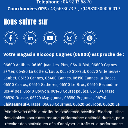
Téléphone :
04 92 13 68 70
Coordonnées GPS :
43,6633073 ° , 7,14981030000001 °
Nous suivre sur
Votre magasin Biocoop Cagnes (06800) est proche de :
06600 Antibes, 06160 Juan-les-Pins, 06410 Biot, 06800 Cagnes
s/Mer, 06480 La Colle s/Loup, 06570 St-Paul, 06270 Villeneuve-
Loubet, 06150 Cannes, 06400 Cannes, 06150 Cannes-la-Bocca,
06510 Carros, 06510 Gattières, 06510 Le Broc, 06510 Bézaudun-
les-Alpes, 06510 Bouyon, 06140 Coursegoules, 06130 Grasse,
06520 Grasse, 06520 Magagnosc, 06580 Pégomas, 06740
Châteauneuf-Grasse, 06620 Courmes, 06620 Gourdon, 06620 Le
Bar s/Loup, 06650 Le Rouret, 06650 Opio, 06330 Roquefort-les-
Afin de vous offrir la meilleure expérience possible, Biocoop utilise
Pins, 06140 Tourrettes s/Loup, 06560 Valbonne, 06110 Le Cannet
des cookies : pour assurer une performance optimale du site, pour
récolter des statistiques afin d'analyser le trafic et la performance