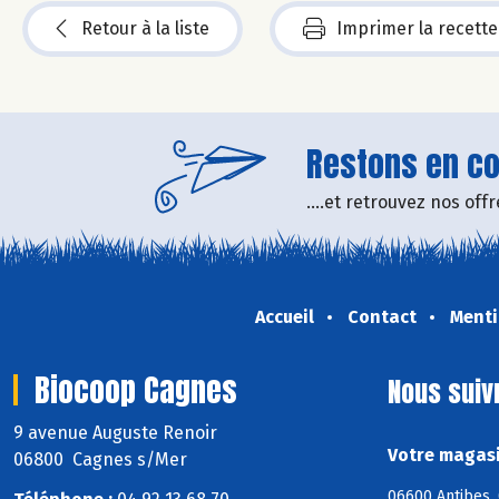
Retour à la liste
Imprimer la recette
Restons en con
....et retrouvez nos of
Accueil
Contact
Menti
Biocoop Cagnes
Nous suiv
9 avenue Auguste Renoir
Votre magasi
06800 Cagnes s/Mer
06600 Antibes, 