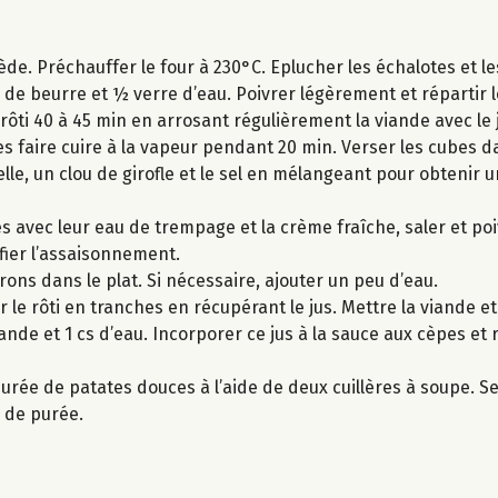
iède. Préchauffer le four à 230°C. Eplucher les échalotes et 
g de beurre et ½ verre d’eau. Poivrer légèrement et répartir 
 rôti 40 à 45 min en arrosant régulièrement la viande avec le 
s faire cuire à la vapeur pendant 20 min. Verser les cubes d
elle, un clou de girofle et le sel en mélangeant pour obtenir 
s avec leur eau de trempage et la crème fraîche, saler et poi
rifier l’assaisonnement.
rrons dans le plat. Si nécessaire, ajouter un peu d’eau.
 le rôti en tranches en récupérant le jus. Mettre la viande e
iande et 1 cs d’eau. Incorporer ce jus à la sauce aux cèpes et
urée de patates douces à l’aide de deux cuillères à soupe. Ser
 de purée.