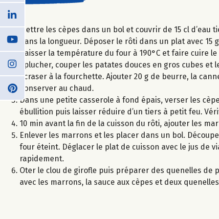
Mettre les cèpes dans un bol et couvrir de 15 cl d’eau t
dans la longueur. Déposer le rôti dans un plat avec 15 
Baisser la température du four à 190°C et faire cuire le
Eplucher, couper les patates douces en gros cubes et le
écraser à la fourchette. Ajouter 20 g de beurre, la cann
Conserver au chaud.
Dans une petite casserole à fond épais, verser les cèpe
ébullition puis laisser réduire d’un tiers à petit feu. Vé
10 min avant la fin de la cuisson du rôti, ajouter les ma
Enlever les marrons et les placer dans un bol. Découper
four éteint. Déglacer le plat de cuisson avec le jus de v
rapidement.
Oter le clou de girofle puis préparer des quenelles de p
avec les marrons, la sauce aux cèpes et deux quenelles