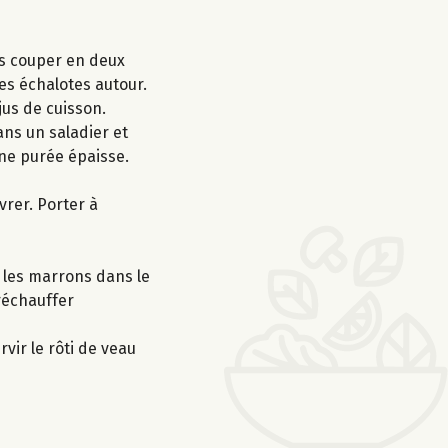
les couper en deux
les échalotes autour.
jus de cuisson.
ans un saladier et
une purée épaisse.
vrer. Porter à
t les marrons dans le
 réchauffer
vir le rôti de veau