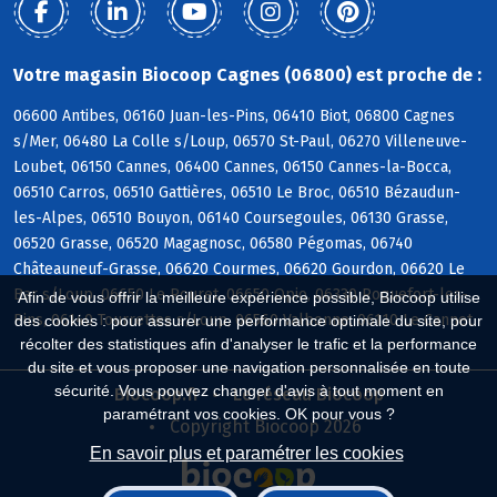
Votre magasin Biocoop Cagnes (06800) est proche de :
06600 Antibes, 06160 Juan-les-Pins, 06410 Biot, 06800 Cagnes
s/Mer, 06480 La Colle s/Loup, 06570 St-Paul, 06270 Villeneuve-
Loubet, 06150 Cannes, 06400 Cannes, 06150 Cannes-la-Bocca,
06510 Carros, 06510 Gattières, 06510 Le Broc, 06510 Bézaudun-
les-Alpes, 06510 Bouyon, 06140 Coursegoules, 06130 Grasse,
06520 Grasse, 06520 Magagnosc, 06580 Pégomas, 06740
Châteauneuf-Grasse, 06620 Courmes, 06620 Gourdon, 06620 Le
Bar s/Loup, 06650 Le Rouret, 06650 Opio, 06330 Roquefort-les-
Afin de vous offrir la meilleure expérience possible, Biocoop utilise
Pins, 06140 Tourrettes s/Loup, 06560 Valbonne, 06110 Le Cannet
des cookies : pour assurer une performance optimale du site, pour
récolter des statistiques afin d'analyser le trafic et la performance
du site et vous proposer une navigation personnalisée en toute
sécurité. Vous pouvez changer d'avis à tout moment en
Biocoop.fr
Le réseau Biocoop
paramétrant vos cookies. OK pour vous ?
Copyright Biocoop 2026
En savoir plus et paramétrer les cookies