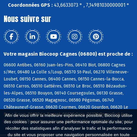
Coordonnées GPS :
43,6633073 ° , 7,14981030000001 °
Nous suivre sur
Votre magasin Biocoop Cagnes (06800) est proche de :
06600 Antibes, 06160 Juan-les-Pins, 06410 Biot, 06800 Cagnes
s/Mer, 06480 La Colle s/Loup, 06570 St-Paul, 06270 Villeneuve-
Loubet, 06150 Cannes, 06400 Cannes, 06150 Cannes-la-Bocca,
06510 Carros, 06510 Gattières, 06510 Le Broc, 06510 Bézaudun-
les-Alpes, 06510 Bouyon, 06140 Coursegoules, 06130 Grasse,
06520 Grasse, 06520 Magagnosc, 06580 Pégomas, 06740
Châteauneuf-Grasse, 06620 Courmes, 06620 Gourdon, 06620 Le
Bar s/Loup, 06650 Le Rouret, 06650 Opio, 06330 Roquefort-les-
Afin de vous offrir la meilleure expérience possible, Biocoop utilise
Pins, 06140 Tourrettes s/Loup, 06560 Valbonne, 06110 Le Cannet
des cookies : pour assurer une performance optimale du site, pour
récolter des statistiques afin d'analyser le trafic et la performance
du site et vous proposer une navigation personnalisée en toute