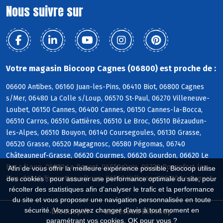
Nous suivre sur
Votre magasin Biocoop Cagnes (06800) est proche de :
06600 Antibes, 06160 Juan-les-Pins, 06410 Biot, 06800 Cagnes
s/Mer, 06480 La Colle s/Loup, 06570 St-Paul, 06270 Villeneuve-
Loubet, 06150 Cannes, 06400 Cannes, 06150 Cannes-la-Bocca,
06510 Carros, 06510 Gattières, 06510 Le Broc, 06510 Bézaudun-
les-Alpes, 06510 Bouyon, 06140 Coursegoules, 06130 Grasse,
06520 Grasse, 06520 Magagnosc, 06580 Pégomas, 06740
Châteauneuf-Grasse, 06620 Courmes, 06620 Gourdon, 06620 Le
Bar s/Loup, 06650 Le Rouret, 06650 Opio, 06330 Roquefort-les-
Afin de vous offrir la meilleure expérience possible, Biocoop utilise
Pins, 06140 Tourrettes s/Loup, 06560 Valbonne, 06110 Le Cannet
des cookies : pour assurer une performance optimale du site, pour
récolter des statistiques afin d'analyser le trafic et la performance
du site et vous proposer une navigation personnalisée en toute
sécurité. Vous pouvez changer d'avis à tout moment en
Biocoop.fr
Le réseau Biocoop
paramétrant vos cookies. OK pour vous ?