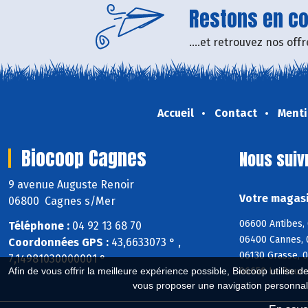
Restons en con
....et retrouvez nos of
Accueil
Contact
Menti
Biocoop Cagnes
Nous suiv
9 avenue Auguste Renoir
Votre magasi
06800 Cagnes s/Mer
06600 Antibes, 
Téléphone :
04 92 13 68 70
06400 Cannes, 
Coordonnées GPS :
43,6633073 ° ,
06130 Grasse, 
7,14981030000001 °
06650 Le Roure
Afin de vous offrir la meilleure expérience possible, Biocoop utilise d
vous proposer une navigation personnal