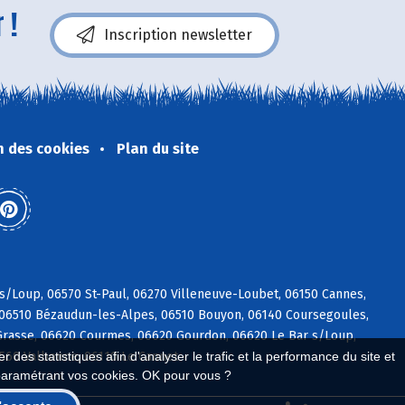
 !
Inscription newsletter
n des cookies
Plan du site
 s/Loup, 06570 St-Paul, 06270 Villeneuve-Loubet, 06150 Cannes,
, 06510 Bézaudun-les-Alpes, 06510 Bouyon, 06140 Coursegoules,
rasse, 06620 Courmes, 06620 Gourdon, 06620 Le Bar s/Loup,
6560 Valbonne, 06110 Le Cannet
 des statistiques afin d'analyser le trafic et la performance du site et
paramétrant vos cookies. OK pour vous ?