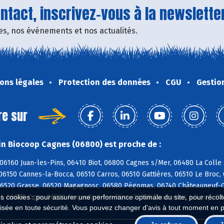
tact, inscrivez-vous à la newsletter
fres, nos événements et nos actualités.
ons légales
Protection des données
CGU
Gestio
re sur
n Biocoop Cagnes (06800) est proche de :
06160 Juan-les-Pins, 06410 Biot, 06800 Cagnes s/Mer, 06480 La Colle
06150 Cannes-la-Bocca, 06510 Carros, 06510 Gattières, 06510 Le Broc
06520 Grasse, 06520 Magagnosc, 06580 Pégomas, 06740 Châteauneuf-G
t, 06650 Opio, 06330 Roquefort-les-Pins, 06140 Tourrettes s/Loup, 0
es cookies : pour assurer une performance optimale du site, pour récolter
isée en toute sécurité. Vous pouvez changer d'avis à tout moment en 