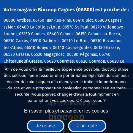
Votre magasin Biocoop Cagnes (06800) est proche de :
06600 Antibes, 06160 Juan-les-Pins, 06410 Biot, 06800 Cagnes
s/Mer, 06480 La Colle s/Loup, 06570 St-Paul, 06270 Villeneuve-
Loubet, 06150 Cannes, 06400 Cannes, 06150 Cannes-la-Bocca,
06510 Carros, 06510 Gattières, 06510 Le Broc, 06510 Bézaudun-
les-Alpes, 06510 Bouyon, 06140 Coursegoules, 06130 Grasse,
06520 Grasse, 06520 Magagnosc, 06580 Pégomas, 06740
Châteauneuf-Grasse, 06620 Courmes, 06620 Gourdon, 06620 Le
Bar s/Loup, 06650 Le Rouret, 06650 Opio, 06330 Roquefort-les-
Afin de vous offrir la meilleure expérience possible, Biocoop utilise
Pins, 06140 Tourrettes s/Loup, 06560 Valbonne, 06110 Le Cannet
des cookies : pour assurer une performance optimale du site, pour
récolter des statistiques afin d'analyser le trafic et la performance
du site et vous proposer une navigation personnalisée en toute
sécurité. Vous pouvez changer d'avis à tout moment en
Biocoop.fr
Le réseau Biocoop
paramétrant vos cookies. OK pour vous ?
Copyright Biocoop 2026
En savoir plus et paramétrer les cookies
Je refuse
J'accepte
Réalisé par