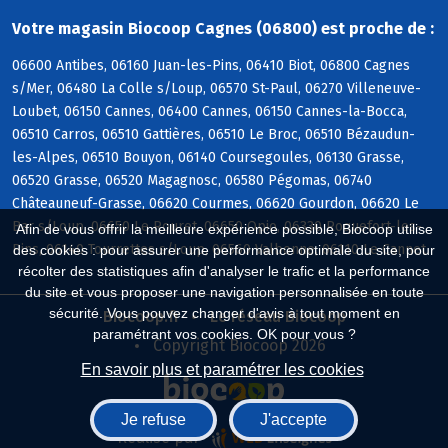
Votre magasin Biocoop Cagnes (06800) est proche de :
06600 Antibes, 06160 Juan-les-Pins, 06410 Biot, 06800 Cagnes
s/Mer, 06480 La Colle s/Loup, 06570 St-Paul, 06270 Villeneuve-
Loubet, 06150 Cannes, 06400 Cannes, 06150 Cannes-la-Bocca,
06510 Carros, 06510 Gattières, 06510 Le Broc, 06510 Bézaudun-
les-Alpes, 06510 Bouyon, 06140 Coursegoules, 06130 Grasse,
06520 Grasse, 06520 Magagnosc, 06580 Pégomas, 06740
Châteauneuf-Grasse, 06620 Courmes, 06620 Gourdon, 06620 Le
Bar s/Loup, 06650 Le Rouret, 06650 Opio, 06330 Roquefort-les-
Afin de vous offrir la meilleure expérience possible, Biocoop utilise
Pins, 06140 Tourrettes s/Loup, 06560 Valbonne, 06110 Le Cannet
des cookies : pour assurer une performance optimale du site, pour
récolter des statistiques afin d'analyser le trafic et la performance
du site et vous proposer une navigation personnalisée en toute
sécurité. Vous pouvez changer d'avis à tout moment en
Biocoop.fr
Le réseau Biocoop
paramétrant vos cookies. OK pour vous ?
Copyright Biocoop 2026
En savoir plus et paramétrer les cookies
Je refuse
J'accepte
Réalisé par