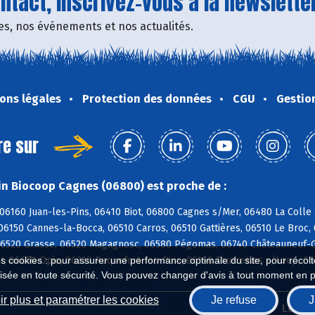
tact, inscrivez-vous à la newsletter
fres, nos événements et nos actualités.
ons légales
Protection des données
CGU
Gestio
re sur
n Biocoop Cagnes (06800) est proche de :
06160 Juan-les-Pins, 06410 Biot, 06800 Cagnes s/Mer, 06480 La Colle
06150 Cannes-la-Bocca, 06510 Carros, 06510 Gattières, 06510 Le Broc
06520 Grasse, 06520 Magagnosc, 06580 Pégomas, 06740 Châteauneuf-G
t, 06650 Opio, 06330 Roquefort-les-Pins, 06140 Tourrettes s/Loup, 0
es cookies : pour assurer une performance optimale du site, pour récolter
isée en toute sécurité. Vous pouvez changer d'avis à tout moment en 
r plus et paramétrer les cookies
Je refuse
J
Biocoop.fr
Le ré