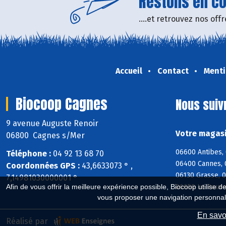
Restons en con
....et retrouvez nos of
Accueil
Contact
Menti
Biocoop Cagnes
Nous suiv
9 avenue Auguste Renoir
Votre magasi
06800 Cagnes s/Mer
06600 Antibes, 
Téléphone :
04 92 13 68 70
06400 Cannes, 
Coordonnées GPS :
43,6633073 ° ,
06130 Grasse, 
7,14981030000001 °
06650 Le Roure
Afin de vous offrir la meilleure expérience possible, Biocoop utilise d
vous proposer une navigation personnal
En savoi
Réalisé par