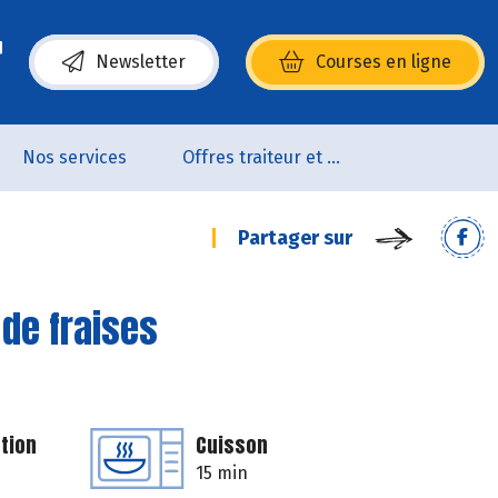
Newsletter
Courses en ligne
(s’ouvre dans une nouvelle fenêtre)
Nos services
Offres traiteur et pâtisserie
Partager sur
 de fraises
tion
Cuisson
15 min