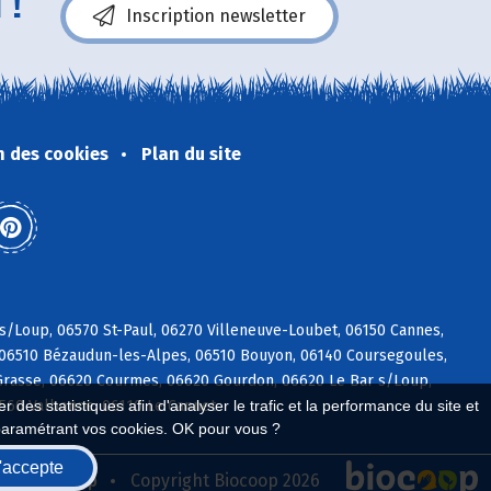
 !
Inscription newsletter
n des cookies
Plan du site
 s/Loup, 06570 St-Paul, 06270 Villeneuve-Loubet, 06150 Cannes,
, 06510 Bézaudun-les-Alpes, 06510 Bouyon, 06140 Coursegoules,
rasse, 06620 Courmes, 06620 Gourdon, 06620 Le Bar s/Loup,
6560 Valbonne, 06110 Le Cannet
 des statistiques afin d'analyser le trafic et la performance du site et
paramétrant vos cookies. OK pour vous ?
'accepte
seau Biocoop
Copyright Biocoop 2026