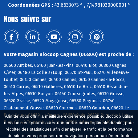
Coordonnées GPS :
43,6633073 ° , 7,14981030000001 °
Nous suivre sur
Votre magasin Biocoop Cagnes (06800) est proche de :
06600 Antibes, 06160 Juan-les-Pins, 06410 Biot, 06800 Cagnes
s/Mer, 06480 La Colle s/Loup, 06570 St-Paul, 06270 Villeneuve-
Loubet, 06150 Cannes, 06400 Cannes, 06150 Cannes-la-Bocca,
06510 Carros, 06510 Gattières, 06510 Le Broc, 06510 Bézaudun-
les-Alpes, 06510 Bouyon, 06140 Coursegoules, 06130 Grasse,
06520 Grasse, 06520 Magagnosc, 06580 Pégomas, 06740
Châteauneuf-Grasse, 06620 Courmes, 06620 Gourdon, 06620 Le
Bar s/Loup, 06650 Le Rouret, 06650 Opio, 06330 Roquefort-les-
Afin de vous offrir la meilleure expérience possible, Biocoop utilise
Pins, 06140 Tourrettes s/Loup, 06560 Valbonne, 06110 Le Cannet
des cookies : pour assurer une performance optimale du site, pour
récolter des statistiques afin d'analyser le trafic et la performance
du site et vous proposer une navigation personnalisée en toute