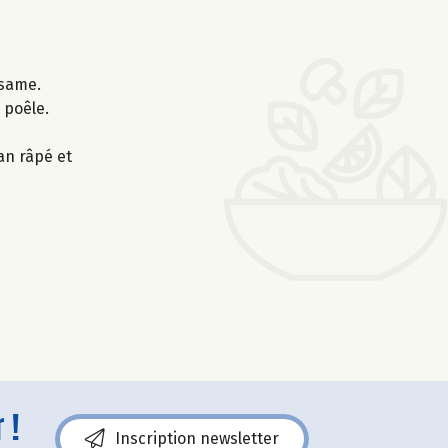
ésame.
 poêle.
an râpé et
 !
Inscription newsletter