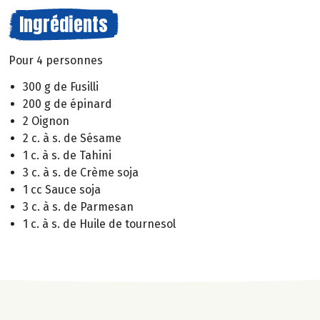
Ingrédients
Pour 4 personnes
300 g de Fusilli
200 g de épinard
2 Oignon
2 c. à s. de Sésame
1 c. à s. de Tahini
3 c. à s. de Crème soja
1 cc Sauce soja
3 c. à s. de Parmesan
1 c. à s. de Huile de tournesol