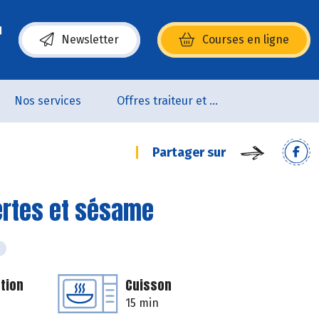
Newsletter
Courses en ligne
(s’ouvre dans une nouvelle fenêtre)
Nos services
Offres traiteur et pâtisserie
Partager sur
ertes et sésame
tion
Cuisson
15 min