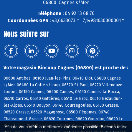
06800 Cagnes s/Mer
Téléphone :
04 92 13 68 70
Coordonnées GPS :
43,6633073 ° , 7,14981030000001 °
Nous suivre sur
Votre magasin Biocoop Cagnes (06800) est proche de :
06600 Antibes, 06160 Juan-les-Pins, 06410 Biot, 06800 Cagnes
s/Mer, 06480 La Colle s/Loup, 06570 St-Paul, 06270 Villeneuve-
Loubet, 06150 Cannes, 06400 Cannes, 06150 Cannes-la-Bocca,
06510 Carros, 06510 Gattières, 06510 Le Broc, 06510 Bézaudun-
les-Alpes, 06510 Bouyon, 06140 Coursegoules, 06130 Grasse,
06520 Grasse, 06520 Magagnosc, 06580 Pégomas, 06740
Châteauneuf-Grasse, 06620 Courmes, 06620 Gourdon, 06620 Le
Bar s/Loup, 06650 Le Rouret, 06650 Opio, 06330 Roquefort-les-
Afin de vous offrir la meilleure expérience possible, Biocoop utilise