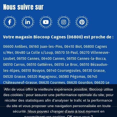
Nous suivre sur
Votre magasin Biocoop Cagnes (06800) est proche de :
06600 Antibes, 06160 Juan-les-Pins, 06410 Biot, 06800 Cagnes
s/Mer, 06480 La Colle s/Loup, 06570 St-Paul, 06270 Villeneuve-
Loubet, 06150 Cannes, 06400 Cannes, 06150 Cannes-la-Bocca,
06510 Carros, 06510 Gattières, 06510 Le Broc, 06510 Bézaudun-
les-Alpes, 06510 Bouyon, 06140 Coursegoules, 06130 Grasse,
06520 Grasse, 06520 Magagnosc, 06580 Pégomas, 06740
Châteauneuf-Grasse, 06620 Courmes, 06620 Gourdon, 06620 Le
Bar s/Loup, 06650 Le Rouret, 06650 Opio, 06330 Roquefort-les-
Afin de vous offrir la meilleure expérience possible, Biocoop utilise
Pins, 06140 Tourrettes s/Loup, 06560 Valbonne, 06110 Le Cannet
des cookies : pour assurer une performance optimale du site, pour
récolter des statistiques afin d'analyser le trafic et la performance
du site et vous proposer une navigation personnalisée en toute
sécurité. Vous pouvez changer d'avis à tout moment en
Biocoop.fr
Le réseau Biocoop
paramétrant vos cookies. OK pour vous ?