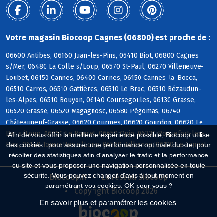
Votre magasin Biocoop Cagnes (06800) est proche de :
06600 Antibes, 06160 Juan-les-Pins, 06410 Biot, 06800 Cagnes
s/Mer, 06480 La Colle s/Loup, 06570 St-Paul, 06270 Villeneuve-
Loubet, 06150 Cannes, 06400 Cannes, 06150 Cannes-la-Bocca,
06510 Carros, 06510 Gattières, 06510 Le Broc, 06510 Bézaudun-
les-Alpes, 06510 Bouyon, 06140 Coursegoules, 06130 Grasse,
06520 Grasse, 06520 Magagnosc, 06580 Pégomas, 06740
Châteauneuf-Grasse, 06620 Courmes, 06620 Gourdon, 06620 Le
Bar s/Loup, 06650 Le Rouret, 06650 Opio, 06330 Roquefort-les-
Afin de vous offrir la meilleure expérience possible, Biocoop utilise
Pins, 06140 Tourrettes s/Loup, 06560 Valbonne, 06110 Le Cannet
des cookies : pour assurer une performance optimale du site, pour
récolter des statistiques afin d'analyser le trafic et la performance
du site et vous proposer une navigation personnalisée en toute
sécurité. Vous pouvez changer d'avis à tout moment en
Biocoop.fr
Le réseau Biocoop
paramétrant vos cookies. OK pour vous ?
Copyright Biocoop 2026
En savoir plus et paramétrer les cookies