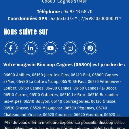
06800 Cagnes s/Mer
Téléphone :
04 92 13 68 70
Coordonnées GPS :
43,6633073 ° , 7,14981030000001 °
Nous suivre sur
Votre magasin Biocoop Cagnes (06800) est proche de :
06600 Antibes, 06160 Juan-les-Pins, 06410 Biot, 06800 Cagnes
s/Mer, 06480 La Colle s/Loup, 06570 St-Paul, 06270 Villeneuve-
Loubet, 06150 Cannes, 06400 Cannes, 06150 Cannes-la-Bocca,
06510 Carros, 06510 Gattières, 06510 Le Broc, 06510 Bézaudun-
les-Alpes, 06510 Bouyon, 06140 Coursegoules, 06130 Grasse,
06520 Grasse, 06520 Magagnosc, 06580 Pégomas, 06740
Châteauneuf-Grasse, 06620 Courmes, 06620 Gourdon, 06620 Le
Bar s/Loup, 06650 Le Rouret, 06650 Opio, 06330 Roquefort-les-
Afin de vous offrir la meilleure expérience possible, Biocoop utilise
Pins, 06140 Tourrettes s/Loup, 06560 Valbonne, 06110 Le Cannet
des cookies : pour assurer une performance optimale du site, pour