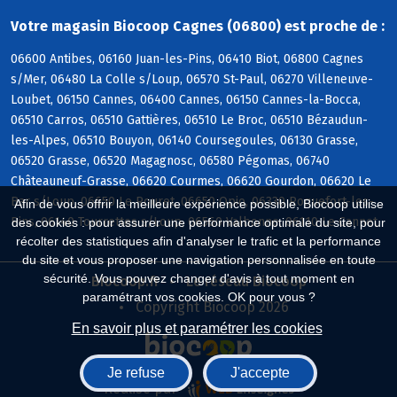
Votre magasin Biocoop Cagnes (06800) est proche de :
06600 Antibes, 06160 Juan-les-Pins, 06410 Biot, 06800 Cagnes
s/Mer, 06480 La Colle s/Loup, 06570 St-Paul, 06270 Villeneuve-
Loubet, 06150 Cannes, 06400 Cannes, 06150 Cannes-la-Bocca,
06510 Carros, 06510 Gattières, 06510 Le Broc, 06510 Bézaudun-
les-Alpes, 06510 Bouyon, 06140 Coursegoules, 06130 Grasse,
06520 Grasse, 06520 Magagnosc, 06580 Pégomas, 06740
Châteauneuf-Grasse, 06620 Courmes, 06620 Gourdon, 06620 Le
Bar s/Loup, 06650 Le Rouret, 06650 Opio, 06330 Roquefort-les-
Afin de vous offrir la meilleure expérience possible, Biocoop utilise
Pins, 06140 Tourrettes s/Loup, 06560 Valbonne, 06110 Le Cannet
des cookies : pour assurer une performance optimale du site, pour
récolter des statistiques afin d'analyser le trafic et la performance
du site et vous proposer une navigation personnalisée en toute
sécurité. Vous pouvez changer d'avis à tout moment en
Biocoop.fr
Le réseau Biocoop
paramétrant vos cookies. OK pour vous ?
Copyright Biocoop 2026
En savoir plus et paramétrer les cookies
Je refuse
J'accepte
Réalisé par