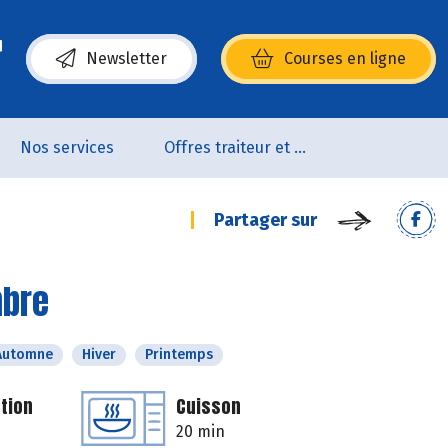
Newsletter
Courses en ligne
(s’ouvre dans une nouvelle fenêtre)
Nos services
Offres traiteur et pâtisserie
Partager sur
mbre
Automne
Hiver
Printemps
tion
Cuisson
20 min