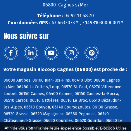
06800 Cagnes s/Mer
Téléphone :
04 92 13 68 70
Coordonnées GPS :
43,6633073 ° , 7,14981030000001 °
Nous suivre sur
Votre magasin Biocoop Cagnes (06800) est proche de :
06600 Antibes, 06160 Juan-les-Pins, 06410 Biot, 06800 Cagnes
s/Mer, 06480 La Colle s/Loup, 06570 St-Paul, 06270 Villeneuve-
Loubet, 06150 Cannes, 06400 Cannes, 06150 Cannes-la-Bocca,
06510 Carros, 06510 Gattières, 06510 Le Broc, 06510 Bézaudun-
les-Alpes, 06510 Bouyon, 06140 Coursegoules, 06130 Grasse,
06520 Grasse, 06520 Magagnosc, 06580 Pégomas, 06740
Châteauneuf-Grasse, 06620 Courmes, 06620 Gourdon, 06620 Le
Bar s/Loup, 06650 Le Rouret, 06650 Opio, 06330 Roquefort-les-
Afin de vous offrir la meilleure expérience possible, Biocoop utilise