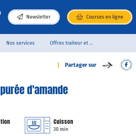
Newsletter
Courses en ligne
(s’ouvre dans une nouvelle fenêtre)
Nos services
Offres traiteur et pâtisserie
Partager sur
la purée d'amande
tion
Cuisson
30 min