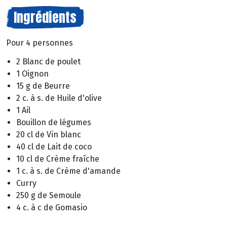
Ingrédients
Pour 4 personnes
2 Blanc de poulet
1 Oignon
15 g de Beurre
2 c. à s. de Huile d'olive
1 Ail
Bouillon de légumes
20 cl de Vin blanc
40 cl de Lait de coco
10 cl de Crème fraîche
1 c. à s. de Crème d'amande
Curry
250 g de Semoule
4 c. à c de Gomasio