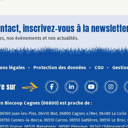
tact, inscrivez-vous à la newsletter
fres, nos événements et nos actualités.
ons légales
Protection des données
CGU
Gestio
re sur
n Biocoop Cagnes (06800) est proche de :
06160 Juan-les-Pins, 06410 Biot, 06800 Cagnes s/Mer, 06480 La Colle
06150 Cannes-la-Bocca, 06510 Carros, 06510 Gattières, 06510 Le Broc
06520 Grasse, 06520 Magagnosc, 06580 Pégomas, 06740 Châteauneuf-G