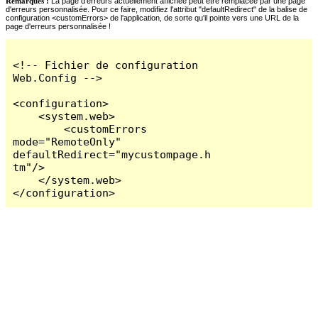
Remarques :
La page d'erreurs actuellement affichée peut être remplacée par une page
d'erreurs personnalisée. Pour ce faire, modifiez l'attribut "defaultRedirect" de la balise de
configuration <customErrors> de l'application, de sorte qu'il pointe vers une URL de la
page d'erreurs personnalisée !
<!-- Fichier de configuration 
Web.Config -->

<configuration>

    <system.web>

        <customErrors 
mode="RemoteOnly" 
defaultRedirect="mycustompage.h
tm"/>

    </system.web>

</configuration>