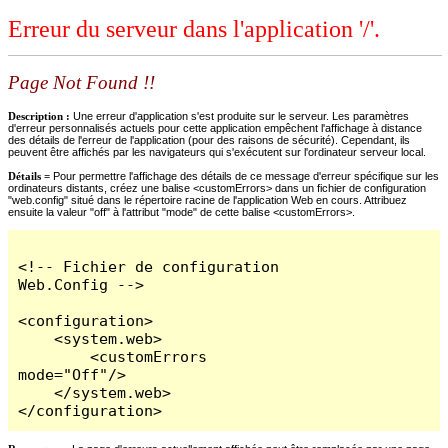
Erreur du serveur dans l'application '/'.
Page Not Found !!
Description :
Une erreur d'application s'est produite sur le serveur. Les paramètres
d'erreur personnalisés actuels pour cette application empêchent l'affichage à distance
des détails de l'erreur de l'application (pour des raisons de sécurité). Cependant, ils
peuvent être affichés par les navigateurs qui s'exécutent sur l'ordinateur serveur local.
Détails =
Pour permettre l'affichage des détails de ce message d'erreur spécifique sur les
ordinateurs distants, créez une balise <customErrors> dans un fichier de configuration
"web.config" situé dans le répertoire racine de l'application Web en cours. Attribuez
ensuite la valeur "off" à l'attribut "mode" de cette balise <customErrors>.
<!-- Fichier de configuration 
Web.Config -->

<configuration>

    <system.web>

        <customErrors 
mode="Off"/>

    </system.web>

</configuration>