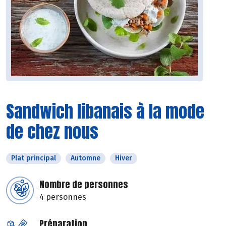
Sandwich libanais à la mode
de chez nous
Plat principal
Automne
Hiver
Nombre de personnes
4 personnes
Préparation