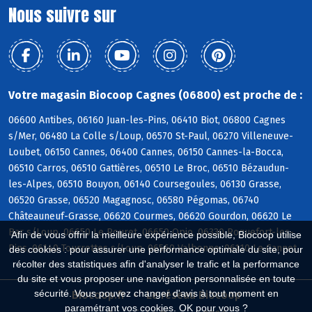
Nous suivre sur
Votre magasin Biocoop Cagnes (06800) est proche de :
06600 Antibes, 06160 Juan-les-Pins, 06410 Biot, 06800 Cagnes
s/Mer, 06480 La Colle s/Loup, 06570 St-Paul, 06270 Villeneuve-
Loubet, 06150 Cannes, 06400 Cannes, 06150 Cannes-la-Bocca,
06510 Carros, 06510 Gattières, 06510 Le Broc, 06510 Bézaudun-
les-Alpes, 06510 Bouyon, 06140 Coursegoules, 06130 Grasse,
06520 Grasse, 06520 Magagnosc, 06580 Pégomas, 06740
Châteauneuf-Grasse, 06620 Courmes, 06620 Gourdon, 06620 Le
Bar s/Loup, 06650 Le Rouret, 06650 Opio, 06330 Roquefort-les-
Afin de vous offrir la meilleure expérience possible, Biocoop utilise
Pins, 06140 Tourrettes s/Loup, 06560 Valbonne, 06110 Le Cannet
des cookies : pour assurer une performance optimale du site, pour
récolter des statistiques afin d'analyser le trafic et la performance
du site et vous proposer une navigation personnalisée en toute
sécurité. Vous pouvez changer d'avis à tout moment en
Biocoop.fr
Le réseau Biocoop
paramétrant vos cookies. OK pour vous ?