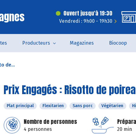
Cagnes
Ouvert jusqu'à 19:30
Vendredi : 9h00 - 19h30
tes
Producteurs
Magazines
Biocoop
o de...
Prix Engagés : Risotto de poire
Plat principal
Flexitarien
Sans porc
Végétarien
H
Nombre de personnes
Prépara
4 personnes
20 min