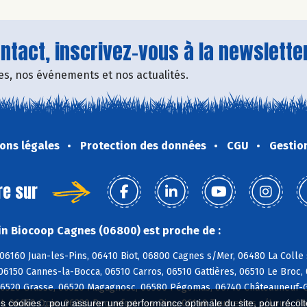
tact, inscrivez-vous à la newsletter
fres, nos événements et nos actualités.
ons légales
Protection des données
CGU
Gestio
re sur
n Biocoop Cagnes (06800) est proche de :
06160 Juan-les-Pins, 06410 Biot, 06800 Cagnes s/Mer, 06480 La Colle
06150 Cannes-la-Bocca, 06510 Carros, 06510 Gattières, 06510 Le Broc
06520 Grasse, 06520 Magagnosc, 06580 Pégomas, 06740 Châteauneuf-G
t, 06650 Opio, 06330 Roquefort-les-Pins, 06140 Tourrettes s/Loup, 0
es cookies : pour assurer une performance optimale du site, pour récolter