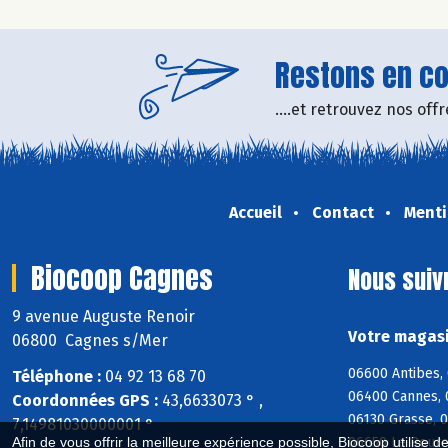
Restons en con
....et retrouvez nos of
Accueil
Contact
Menti
Biocoop Cagnes
Nous suiv
9 avenue Auguste Renoir
Votre magasi
06800 Cagnes s/Mer
06600 Antibes, 
Téléphone :
04 92 13 68 70
06400 Cannes, 
Coordonnées GPS :
43,6633073 ° ,
06130 Grasse, 
7,14981030000001 °
06650 Le Roure
Afin de vous offrir la meilleure expérience possible, Biocoop utilise d