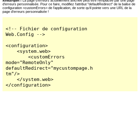
Remarques :
La page d'erreurs actuellement affichée peut être remplacée par une page
d'erreurs personnalisée. Pour ce faire, modifiez l'attribut "defaultRedirect" de la balise de
configuration <customErrors> de l'application, de sorte qu'il pointe vers une URL de la
page d'erreurs personnalisée !
<!-- Fichier de configuration 
Web.Config -->

<configuration>

    <system.web>

        <customErrors 
mode="RemoteOnly" 
defaultRedirect="mycustompage.h
tm"/>

    </system.web>

</configuration>