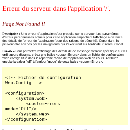
Erreur du serveur dans l'application '/'.
Page Not Found !!
Description :
Une erreur d'application s'est produite sur le serveur. Les paramètres
d'erreur personnalisés actuels pour cette application empêchent l'affichage à distance
des détails de l'erreur de l'application (pour des raisons de sécurité). Cependant, ils
peuvent être affichés par les navigateurs qui s'exécutent sur l'ordinateur serveur local.
Détails =
Pour permettre l'affichage des détails de ce message d'erreur spécifique sur les
ordinateurs distants, créez une balise <customErrors> dans un fichier de configuration
"web.config" situé dans le répertoire racine de l'application Web en cours. Attribuez
ensuite la valeur "off" à l'attribut "mode" de cette balise <customErrors>.
<!-- Fichier de configuration 
Web.Config -->

<configuration>

    <system.web>

        <customErrors 
mode="Off"/>

    </system.web>

</configuration>