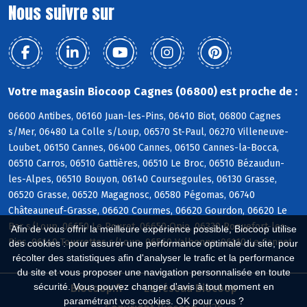
Nous suivre sur
Votre magasin Biocoop Cagnes (06800) est proche de :
06600 Antibes, 06160 Juan-les-Pins, 06410 Biot, 06800 Cagnes
s/Mer, 06480 La Colle s/Loup, 06570 St-Paul, 06270 Villeneuve-
Loubet, 06150 Cannes, 06400 Cannes, 06150 Cannes-la-Bocca,
06510 Carros, 06510 Gattières, 06510 Le Broc, 06510 Bézaudun-
les-Alpes, 06510 Bouyon, 06140 Coursegoules, 06130 Grasse,
06520 Grasse, 06520 Magagnosc, 06580 Pégomas, 06740
Châteauneuf-Grasse, 06620 Courmes, 06620 Gourdon, 06620 Le
Bar s/Loup, 06650 Le Rouret, 06650 Opio, 06330 Roquefort-les-
Afin de vous offrir la meilleure expérience possible, Biocoop utilise
Pins, 06140 Tourrettes s/Loup, 06560 Valbonne, 06110 Le Cannet
des cookies : pour assurer une performance optimale du site, pour
récolter des statistiques afin d'analyser le trafic et la performance
du site et vous proposer une navigation personnalisée en toute
sécurité. Vous pouvez changer d'avis à tout moment en
Biocoop.fr
Le réseau Biocoop
paramétrant vos cookies. OK pour vous ?