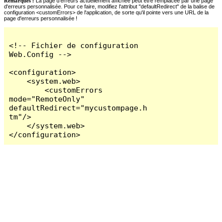
Remarques :
La page d'erreurs actuellement affichée peut être remplacée par une page
d'erreurs personnalisée. Pour ce faire, modifiez l'attribut "defaultRedirect" de la balise de
configuration <customErrors> de l'application, de sorte qu'il pointe vers une URL de la
page d'erreurs personnalisée !
<!-- Fichier de configuration 
Web.Config -->

<configuration>

    <system.web>

        <customErrors 
mode="RemoteOnly" 
defaultRedirect="mycustompage.h
tm"/>

    </system.web>

</configuration>