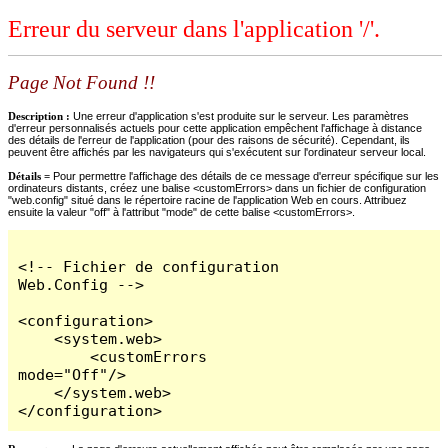
Erreur du serveur dans l'application '/'.
Page Not Found !!
Description :
Une erreur d'application s'est produite sur le serveur. Les paramètres
d'erreur personnalisés actuels pour cette application empêchent l'affichage à distance
des détails de l'erreur de l'application (pour des raisons de sécurité). Cependant, ils
peuvent être affichés par les navigateurs qui s'exécutent sur l'ordinateur serveur local.
Détails =
Pour permettre l'affichage des détails de ce message d'erreur spécifique sur les
ordinateurs distants, créez une balise <customErrors> dans un fichier de configuration
"web.config" situé dans le répertoire racine de l'application Web en cours. Attribuez
ensuite la valeur "off" à l'attribut "mode" de cette balise <customErrors>.
<!-- Fichier de configuration 
Web.Config -->

<configuration>

    <system.web>

        <customErrors 
mode="Off"/>

    </system.web>

</configuration>