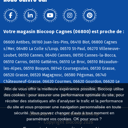
Votre magasin Biocoop Cagnes (06800) est proche de :
06600 Antibes, 06160 Juan-les-Pins, 06410 Biot, 06800 Cagnes
s/Mer, 06480 La Colle s/Loup, 06570 St-Paul, 06270 Villeneuve-
Loubet, 06150 Cannes, 06400 Cannes, 06150 Cannes-la-Bocca,
06510 Carros, 06510 Gattières, 06510 Le Broc, 06510 Bézaudun-
les-Alpes, 06510 Bouyon, 06140 Coursegoules, 06130 Grasse,
06520 Grasse, 06520 Magagnosc, 06580 Pégomas, 06740
Châteauneuf-Grasse, 06620 Courmes, 06620 Gourdon, 06620 Le
Bar s/Loup, 06650 Le Rouret, 06650 Opio, 06330 Roquefort-les-
Afin de vous offrir la meilleure expérience possible, Biocoop utilise
Pins, 06140 Tourrettes s/Loup, 06560 Valbonne, 06110 Le Cannet
des cookies : pour assurer une performance optimale du site, pour
récolter des statistiques afin d'analyser le trafic et la performance
du site et vous proposer une navigation personnalisée en toute
sécurité. Vous pouvez changer d'avis à tout moment en
Biocoop.fr
Le réseau Biocoop
paramétrant vos cookies. OK pour vous ?
Copyright Biocoop 2026